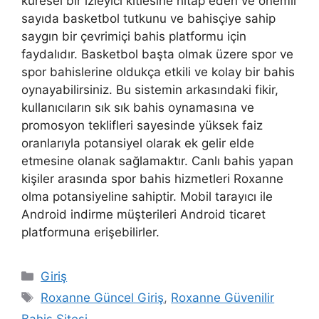
küresel bir izleyici kitlesine hitap eden ve önemli
sayıda basketbol tutkunu ve bahisçiye sahip
saygın bir çevrimiçi bahis platformu için
faydalıdır. Basketbol başta olmak üzere spor ve
spor bahislerine oldukça etkili ve kolay bir bahis
oynayabilirsiniz. Bu sistemin arkasındaki fikir,
kullanıcıların sık sık bahis oynamasına ve
promosyon teklifleri sayesinde yüksek faiz
oranlarıyla potansiyel olarak ek gelir elde
etmesine olanak sağlamaktır. Canlı bahis yapan
kişiler arasında spor bahis hizmetleri Roxanne
olma potansiyeline sahiptir. Mobil tarayıcı ile
Android indirme müşterileri Android ticaret
platformuna erişebilirler.
Kategoriler
Giriş
Etiketler
Roxanne Güncel Giriş
,
Roxanne Güvenilir
Bahis Sitesi