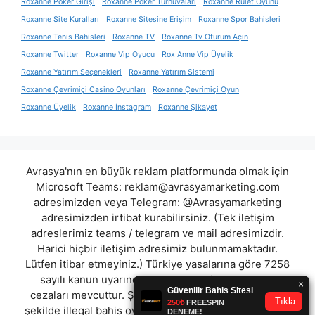
Roxanne Poker Girişi
Roxanne Poker Turnuvaları
Roxanne Rulet Oyunu
Roxanne Site Kuralları
Roxanne Sitesine Erişim
Roxanne Spor Bahisleri
Roxanne Tenis Bahisleri
Roxanne TV
Roxanne Tv Oturum Açın
Roxanne Twitter
Roxanne Vip Oyucu
Rox Anne Vip Üyelik
Roxanne Yatırım Seçenekleri
Roxanne Yatırım Sistemi
Roxanne Çevrimiçi Casino Oyunları
Roxanne Çevrimiçi Oyun
Roxanne Üyelik
Roxanne İnstagram
Roxanne Şikayet
Avrasya'nın en büyük reklam platformunda olmak için
Microsoft Teams:
reklam@avrasyamarketing.com
adresimizden veya Telegram: @Avrasyamarketing
adresimizden irtibat kurabilirsiniz. (Tek iletişim
adreslerimiz teams / telegram ve mail adresimizdir.
Harici hiçbir iletişim adresimiz bulunmamaktadır.
Lütfen itibar etmeyiniz.) Türkiye yasalarına göre 7258
sayılı kanun uyarınca yasa dışı bahis oynamanın
cezaları mevcuttur. Şu an bulunduğunuz site hiç bir
şekilde illegal bahis oyunları oynatmıyor ve oynamaya