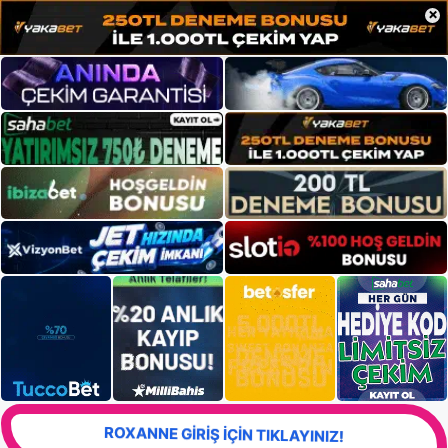
×
ROXANNE GİRİŞ İÇİN TIKLAYINIZ!