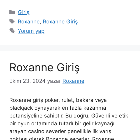
Kategoriler
Giriş
Etiketler
Roxanne
,
Roxanne Giriş
Yorum yap
Roxanne Giriş
Ekim 23, 2024
yazar
Roxanne
Roxanne giriş poker, rulet, bakara veya
blackjack oynayarak en fazla kazanma
potansiyeline sahiptir. Bu doğru. Güvenli ve etik
bir oyun ortamında tutarlı bir gelir kaynağı
arayan casino severler genellikle ilk varış
noktası olarak Roxanne seçerler. Roxanne