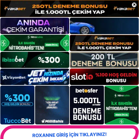
×
ROXANNE GİRİŞ İÇİN TIKLAYINIZ!