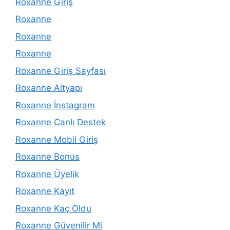
Roxanne Giriş
Roxanne
Roxanne
Roxanne
Roxanne Giriş Sayfası
Roxanne Altyapı
Roxanne İnstagram
Roxanne Canlı Destek
Roxanne Mobil Giriş
Roxanne Bonus
Roxanne Üyelik
Roxanne Kayıt
Roxanne Kaç Oldu
Roxanne Güvenilir Mi