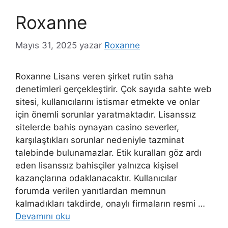
Roxanne
Mayıs 31, 2025
yazar
Roxanne
Roxanne Lisans veren şirket rutin saha
denetimleri gerçekleştirir. Çok sayıda sahte web
sitesi, kullanıcılarını istismar etmekte ve onlar
için önemli sorunlar yaratmaktadır. Lisanssız
sitelerde bahis oynayan casino severler,
karşılaştıkları sorunlar nedeniyle tazminat
talebinde bulunamazlar. Etik kuralları göz ardı
eden lisanssız bahisçiler yalnızca kişisel
kazançlarına odaklanacaktır. Kullanıcılar
forumda verilen yanıtlardan memnun
kalmadıkları takdirde, onaylı firmaların resmi …
Devamını oku