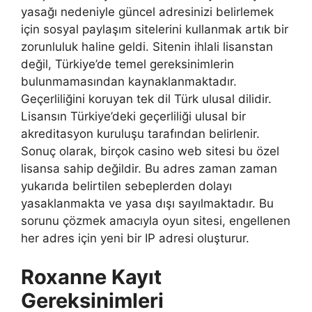
yasağı nedeniyle güncel adresinizi belirlemek
için sosyal paylaşım sitelerini kullanmak artık bir
zorunluluk haline geldi. Sitenin ihlali lisanstan
değil, Türkiye’de temel gereksinimlerin
bulunmamasından kaynaklanmaktadır.
Geçerliliğini koruyan tek dil Türk ulusal dilidir.
Lisansın Türkiye’deki geçerliliği ulusal bir
akreditasyon kuruluşu tarafından belirlenir.
Sonuç olarak, birçok casino web sitesi bu özel
lisansa sahip değildir. Bu adres zaman zaman
yukarıda belirtilen sebeplerden dolayı
yasaklanmakta ve yasa dışı sayılmaktadır. Bu
sorunu çözmek amacıyla oyun sitesi, engellenen
her adres için yeni bir IP adresi oluşturur.
Roxanne Kayıt
Gereksinimleri