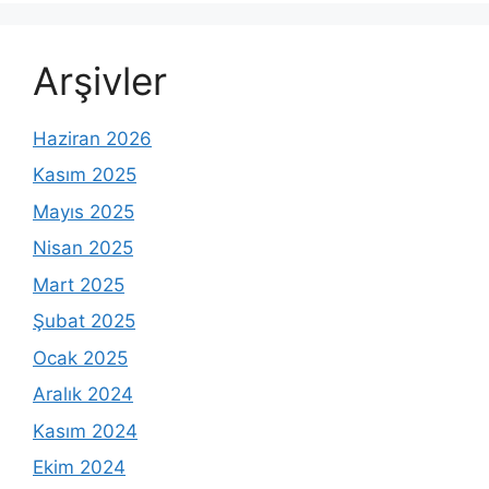
Arşivler
Haziran 2026
Kasım 2025
Mayıs 2025
Nisan 2025
Mart 2025
Şubat 2025
Ocak 2025
Aralık 2024
Kasım 2024
Ekim 2024