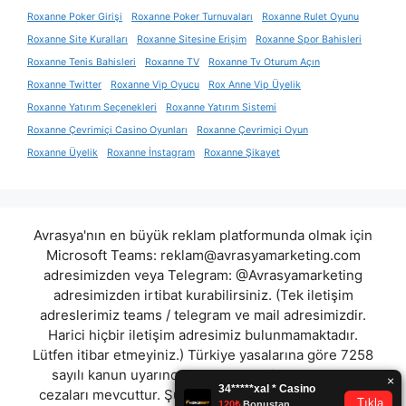
Roxanne Poker Girişi
Roxanne Poker Turnuvaları
Roxanne Rulet Oyunu
Roxanne Site Kuralları
Roxanne Sitesine Erişim
Roxanne Spor Bahisleri
Roxanne Tenis Bahisleri
Roxanne TV
Roxanne Tv Oturum Açın
Roxanne Twitter
Roxanne Vip Oyucu
Rox Anne Vip Üyelik
Roxanne Yatırım Seçenekleri
Roxanne Yatırım Sistemi
Roxanne Çevrimiçi Casino Oyunları
Roxanne Çevrimiçi Oyun
Roxanne Üyelik
Roxanne İnstagram
Roxanne Şikayet
Avrasya'nın en büyük reklam platformunda olmak için
Microsoft Teams:
reklam@avrasyamarketing.com
adresimizden veya Telegram: @Avrasyamarketing
adresimizden irtibat kurabilirsiniz. (Tek iletişim
adreslerimiz teams / telegram ve mail adresimizdir.
Harici hiçbir iletişim adresimiz bulunmamaktadır.
Lütfen itibar etmeyiniz.) Türkiye yasalarına göre 7258
sayılı kanun uyarınca yasa dışı bahis oynamanın
cezaları mevcuttur. Şu an bulunduğunuz site hiç bir