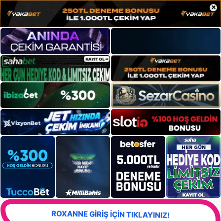
×
ROXANNE GİRİŞ İÇİN TIKLAYINIZ!