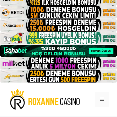
İçeriğe
atla
Menü