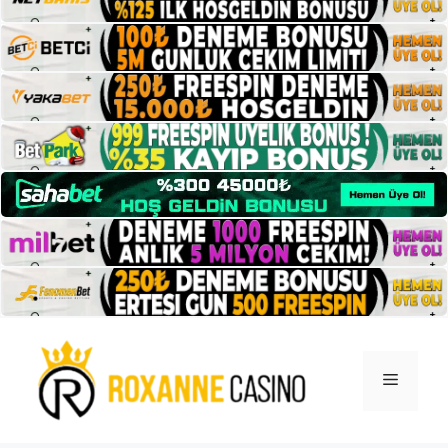
İçeriğe
atla
Menü