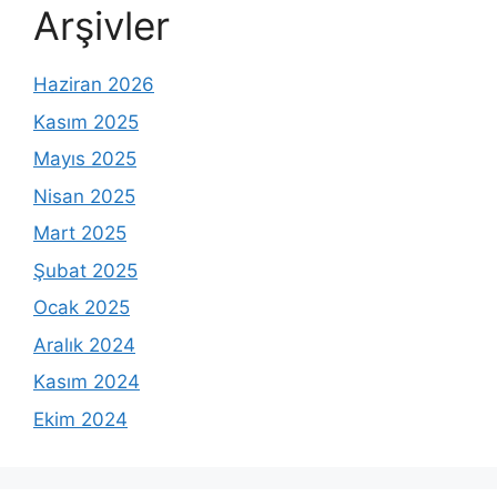
Arşivler
Haziran 2026
Kasım 2025
Mayıs 2025
Nisan 2025
Mart 2025
Şubat 2025
Ocak 2025
Aralık 2024
Kasım 2024
Ekim 2024