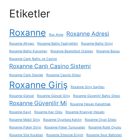
Etiketler
Roxanne
Roxanne Adresi
Rox Anne
Roxanne Altyapı
Roxanne Bahis Faaliyetleri
Roxanne Bahis Girişi
Roxanne Bahis Kuponları
Roxanne Basketbol Oranları
Roxanne Bonus
Roxanne Canlı Bahis ve Casino
Roxanne Canlı Casino Sistemi
Roxanne Canlı Destek
Roxanne Casino Sitesi
Roxanne Giriş
Roxanne Giriş Sayfası
Roxanne Güncel
Roxanne Güncel Giriş
Roxanne Güvenilir Bahis Sitesi
Roxanne Güvenilir Mi
Roxanne Hesap Kapatmak
Roxanne Kayıt
Roxanne Kaç Oldu
Roxanne Krupiyer Hesabı
Roxanne Mobil Giriş
Roxanne Oyunlara Katılın
Roxanne Oyun Sitesi
Roxanne Poker Girişi
Roxanne Poker Turnuvaları
Roxanne Rulet Oyunu
Roxanne Site Kuralları
Roxanne Sitesine Erişim
Roxanne Spor Bahisleri