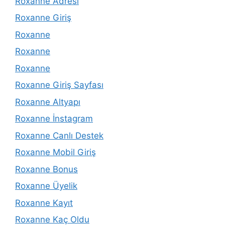
Roxanne Adresi
Roxanne Giriş
Roxanne
Roxanne
Roxanne
Roxanne Giriş Sayfası
Roxanne Altyapı
Roxanne İnstagram
Roxanne Canlı Destek
Roxanne Mobil Giriş
Roxanne Bonus
Roxanne Üyelik
Roxanne Kayıt
Roxanne Kaç Oldu