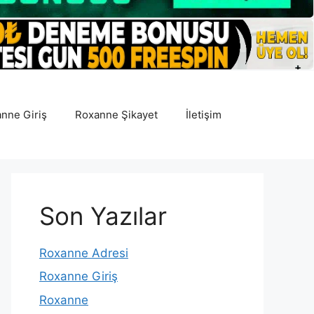
nne Giriş
Roxanne Şikayet
İletişim
Son Yazılar
Roxanne Adresi
Roxanne Giriş
Roxanne