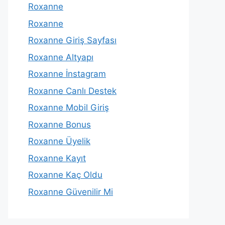
Roxanne
Roxanne
Roxanne Giriş Sayfası
Roxanne Altyapı
Roxanne İnstagram
Roxanne Canlı Destek
Roxanne Mobil Giriş
Roxanne Bonus
Roxanne Üyelik
Roxanne Kayıt
Roxanne Kaç Oldu
Roxanne Güvenilir Mi